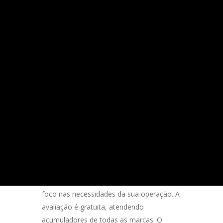
Acumuladores de
pressão: antes de trocar,
você pode consertar
11 de agosto de 2022
0
By
admin
Seu acumulador de pressão está
apresentando problemas? Que tal enviá-lo
para análise, antes de investir em um
acumulador novo? A Pressuriza é uma
distribuidora oficial da Hydac e presta
serviços de reparo especializado, com
foco nas necessidades da sua operação. A
avaliação é gratuita, atendendo
acumuladores de todas as marcas. O