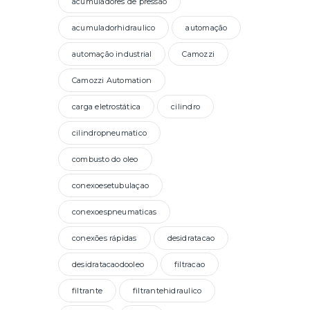
acumuladores de pressao
acumuladorhidraulico
automação
automação industrial
Camozzi
Camozzi Automation
carga eletrostática
cilindro
cilindropneumatico
combusto do oleo
conexoesetubulaçao
conexoespneumaticas
conexões rápidas
desidratacao
desidratacaodooleo
filtracao
filtrante
filtrantehidraulico