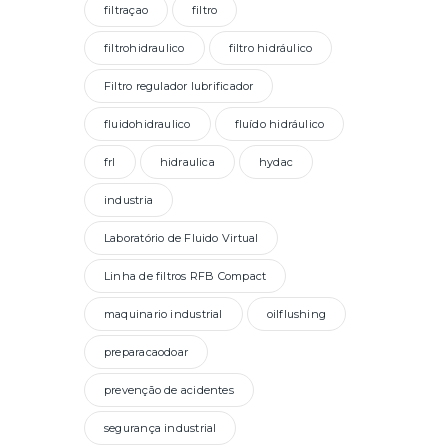
filtraçao
filtro
filtrohidraulico
filtro hidráulico
Filtro regulador lubrificador
fluidohidraulico
fluído hidráulico
frl
hidraulica
hydac
industria
Laboratório de Fluido Virtual
Linha de filtros RFB Compact
maquinario industrial
oilflushing
preparacaodoar
prevenção de acidentes
segurança industrial