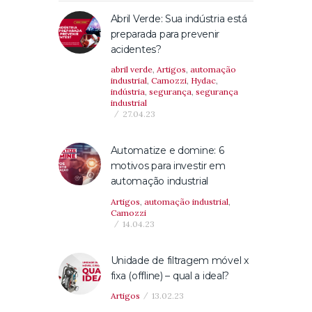
Abril Verde: Sua indústria está
preparada para prevenir
acidentes?
abril verde
,
Artigos
,
automação
industrial
,
Camozzi
,
Hydac
,
indústria
,
segurança
,
segurança
industrial
27.04.23
Automatize e domine: 6
motivos para investir em
automação ​​industrial
Artigos
,
automação industrial
,
Camozzi
14.04.23
Unidade de filtragem móvel x
fixa (offline) – qual a ideal?
Artigos
13.02.23